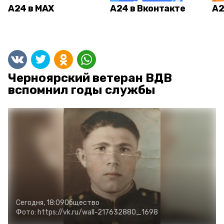
А24 в MAX
А24 в Вконтакте
А2
Черноярский ветеран ВДВ
вспомнил годы службы
Сегодня, 18:09
Общество
Фото:
https://vk.ru/wall-217632880_1698