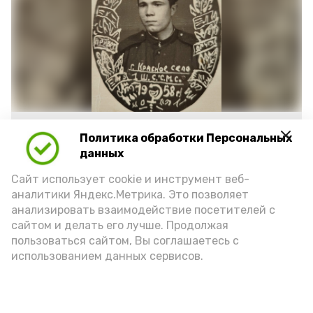
Фото: https://vk.ru/wall-217632880_1698
Политика обработки Персональных
данных
Подпишись!
Сайт использует cookie и инструмент веб-
аналитики Яндекс.Метрика. Это позволяет
анализировать взаимодействие посетителей с
сайтом и делать его лучше. Продолжая
пользоваться сайтом, Вы соглашаетесь с
использованием данных сервисов.
А24 в MAX
А24 в Вконтакте
А2