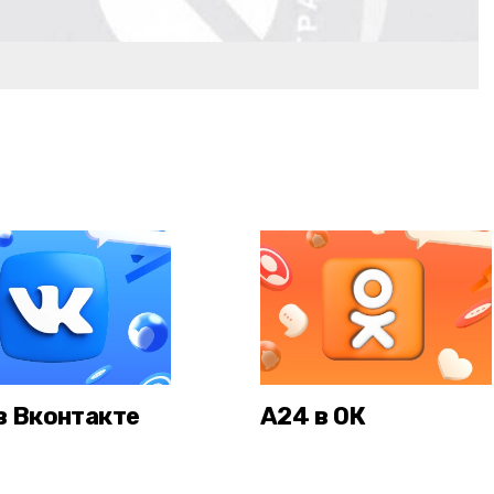
в Вконтакте
А24 в ОК