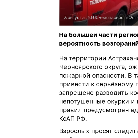
3 августа , 10:00
Безопасность
Фот
На большей части регио
вероятность возгораний
На территории Астрахан
Черноярского округа, о
пожарной опасности. В 
привести к серьёзному 
запрещено разводить кос
непотушенные окурки и 
правил предусмотрен ад
КоАП РФ.
Взрослых просят следить