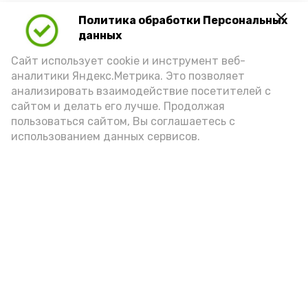
Политика обработки Персональных
Для взрослого человека безопасной
данных
порцией икры считается 30-50 граммов
(2-3 ложки). При этом следует обратить
Сайт использует cookie и инструмент веб-
аналитики Яндекс.Метрика. Это позволяет
внимание на хлеб, с которым она
анализировать взаимодействие посетителей с
подаётся: лучше выбирать
сайтом и делать его лучше. Продолжая
цельнозерновой, с мукой грубого
пользоваться сайтом, Вы соглашаетесь с
использованием данных сервисов.
помола. Есть икру следует в первой
половине дня. Кстати, полезнее для
здоровья сопроводить такой бутерброд
сочными овощами, свежей зеленью и
отварным яйцом.