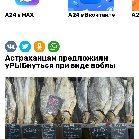
А24 в MAX
А24 в Вконтакте
А2
Астраханцам предложили
уРЫБнуться при виде воблы