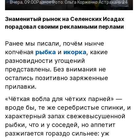
Вчера, 09:00
Разное
Фото:
Ольга Корженко
Астрахань 24
Знаменитый рынок на Селенских Исадах
порадовал своими рекламными перлами
Ранее мы писали, почём нынче
копчёная
рыбка
и
икорка
, какие
разновидности угощений
представлены. Без внимания не
остались позитивно заряженные
прилавки.
«Чёткая вобла для чётких парней» —
вроде бы, те же серебристые спинки, и
характерный запах свежевысушенной
рыбки, что и у соседей, но аппетит
разжигается гораздо сильнее: уж