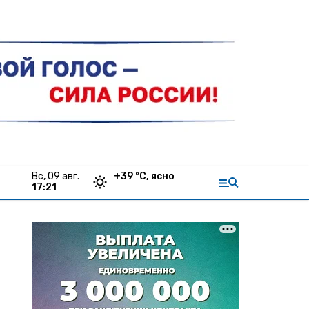
вс, 09 авг.
+
39
°С,
ясно
17:21