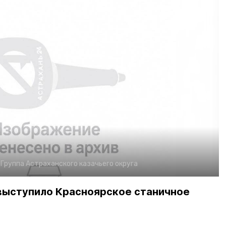
:
Группа Астраханского казачьего округа
выступило Красноярское станичное