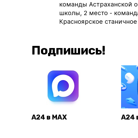
команды Астраханской о
школы, 2 место - команда
Красноярское станичное
Подпишись!
А24 в MAX
А24 