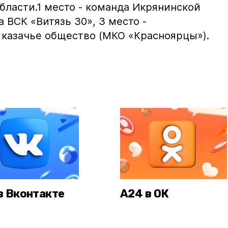
бласти.1 место - команда Икрянинской
 ВСК «Витязь 30», 3 место -
 казачье общество (МКО «Красноярцы»).
в Вконтакте
А24 в ОК