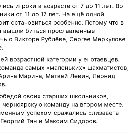
ись игроки в возрасте от 7 до 11 лет. Во
ики от 11 до 17 лет. На ещё одной
оит остановиться особенно. Потому что в
ра вышли биться прославленные
чь о Викторе Рублёве, Сергее Меркулове
е.
ей возрастной категории у енотаевцев.
команда самых «маленьких» шахматистов,
 Арина Марина, Матвей Левин, Леонид
идов.
победой своих старших школьников,
и черноярскую команду на втором месте.
еменным успехом сражались Елизавета
 Георгий Тян и Максим Сидоров.