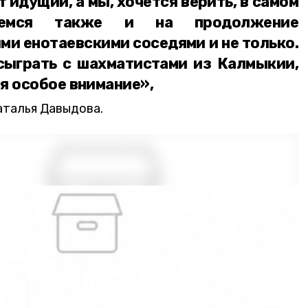
т идущий, а мы, хочется верить, в самом
еемся также и на продолжение
ми енотаевскими соседями и не только.
сыграть с шахматистами из Калмыкии,
я особое внимание»,
аталья Давыдова.