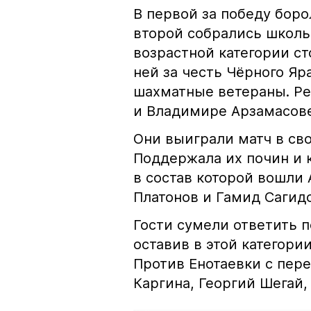
В первой за победу борол
второй собрались школьн
возрастной категории ст
ней за честь Чёрного Я
шахматные ветераны. Ре
и Владимире Арзамасов
Они выиграли матч в сво
Поддержала их почин и 
в состав которой вошли
Платонов и Гамид Саг
Гости сумели ответить 
оставив в этой категори
Против Енотаевки с пер
Каргина, Георгий Шегай,