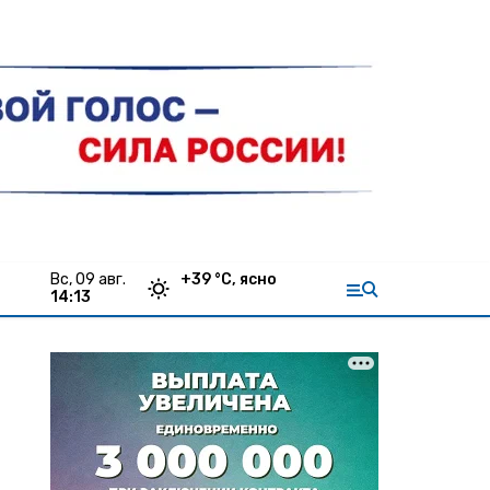
вс, 09 авг.
+
39
°С,
ясно
14:13