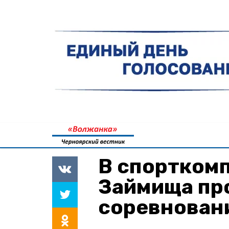
В спортком
Займища пр
соревнован