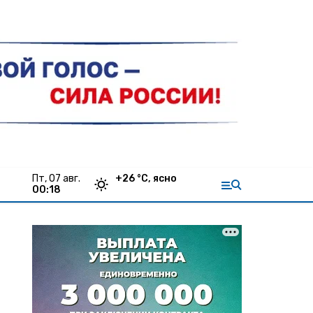
пт, 07 авг.
+
26
°С,
ясно
00:18