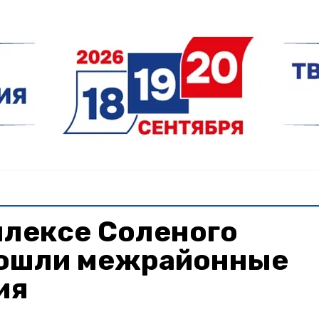
плексе Соленого
ошли межрайонные
ия