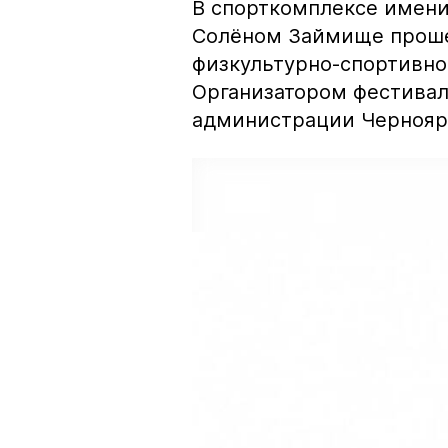
В спорткомплексе имени 
Солёном Займище проше
физкультурно-спортивног
Организатором фестивал
администрации Черноярс