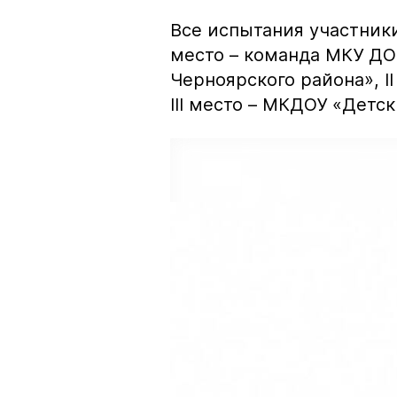
Все испытания участник
место – команда МКУ ДО
Черноярского района», I
III место – МКДОУ «Детс