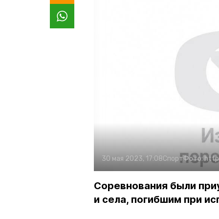
30 мая 2023, 17:08
Спорт
Фото:
http
Соревнования были при
и села, погибшим при и