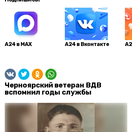
А24 в MAX
А24 в Вконтакте
А2
Черноярский ветеран ВДВ
вспомнил годы службы