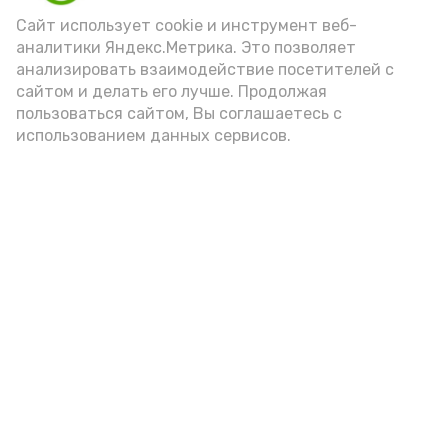
Сайт использует cookie и инструмент веб-
аналитики Яндекс.Метрика. Это позволяет
анализировать взаимодействие посетителей с
А24 в MAX
А24 в Вконтакте
А2
сайтом и делать его лучше. Продолжая
пользоваться сайтом, Вы соглашаетесь с
использованием данных сервисов.
«Сервисы Астраханской
области» теперь доступны в
приложении MAX