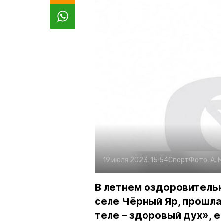
19 июля 2023, 15:54
Спорт
Фото:
А.
В летнем оздоровитель
селе Чёрный Яр, прошл
теле – здоровый дух», 