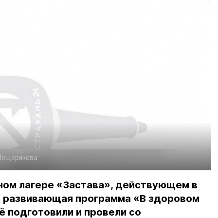
 Мещерякова
ном лагере «Застава», действующем в
а развивающая программа «В здоровом
её подготовили и провели со