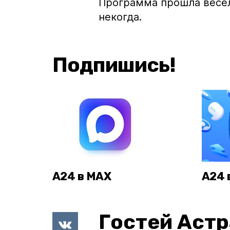
Программа прошла весел
некогда.
Подпишись!
А24 в MAX
А24 
Гостей Астр