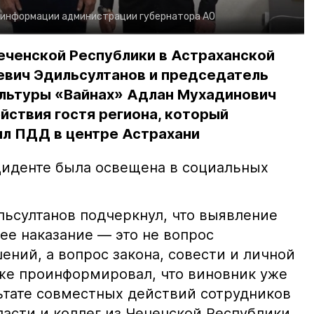
 информации администрации губернатора АО
еченской Республики в Астраханской
евич Эдильсултанов и председатель
льтуры «Вайнах» Адлан Мухадинович
йствия гостя региона, который
л ПДД в центре Астрахани
иденте была освещена в социальных
ьсултанов подчеркнул, что выявление
е наказание — это не вопрос
ний, а вопрос закона, совести и личной
кже проинформировал, что виновник уже
льтате совместных действий сотрудников
асти и коллег из Чеченской Республики.