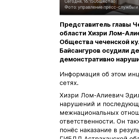
Сегодня, 16:15
Общество
Фото:
управление пресс-службы и
Представитель главы Ч
области Хизри Лом-Али
Общества чеченской ку
Байсангуров осудили де
демонстративно наруши
Информация об этом инц
сетях.
Хизри Лом-Алиевич Эдил
нарушений и последующе
межнациональных отноше
ответственности. Он та
понёс наказание в резу
ГИБДД Астраханской обл