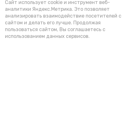
Video
Сайт использует cookie и инструмент веб-
аналитики Яндекс.Метрика. Это позволяет
анализировать взаимодействие посетителей с
сайтом и делать его лучше. Продолжая
Видео: Астрахань 24
пользоваться сайтом, Вы соглашаетесь с
использованием данных сервисов.
пожарная безопасность
пожарная опасность
Подпишись!
А24 в MAX
А24 в Вконтакте
А2