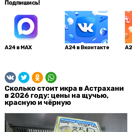
Подпишись!
А24 в MAX
А24 в Вконтакте
А2
Сколько стоит икра в Астрахани
в 2026 году: цены на щучью,
красную и чёрную