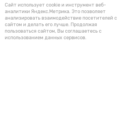
Сайт использует cookie и инструмент веб-
аналитики Яндекс.Метрика. Это позволяет
анализировать взаимодействие посетителей с
А24 в MAX
А24 в Вконтакте
А2
сайтом и делать его лучше. Продолжая
пользоваться сайтом, Вы соглашаетесь с
использованием данных сервисов.
Астраханцам дали алгоритм
действий при ракетной
опасности