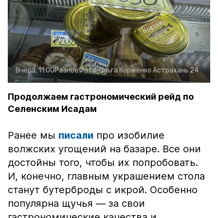
Вчера, 11:00
Разное
Фото:
Ольга Корженко
Астрахань 24
Продолжаем гастрономический рейд по
Селенским Исадам
Ранее мы
писали
про изобилие
волжских угощений на базаре. Все они
достойны того, чтобы их попробовать.
И, конечно, главным украшением стола
станут бутерброды с икрой. Особенно
популярна щучья — за свои
гастрономические качества и