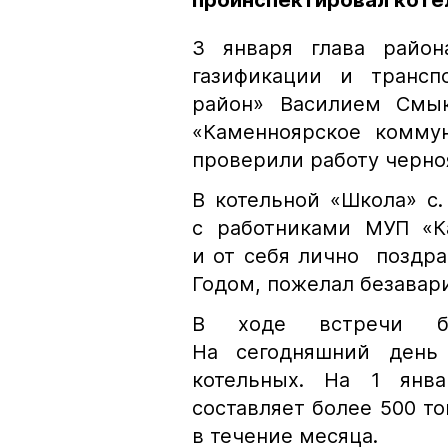
проинспектировал коте
3 января глава район
газификации и трансп
район» Василием Смы
«Каменноярское комму
проверили работу черно
В котельной «Школа» с
с работниками МУП «К
и от себя лично поздр
Годом, пожелал безавар
В ходе встречи бы
На сегодняшний день
котельных. На 1 янва
составляет более 500 то
в течение месяца.