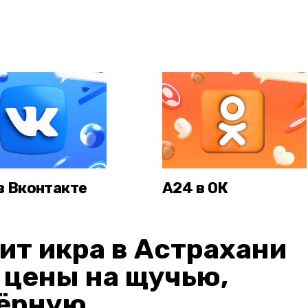
в Вконтакте
А24 в ОК
ит икра в Астрахани
: цены на щучью,
чёрную