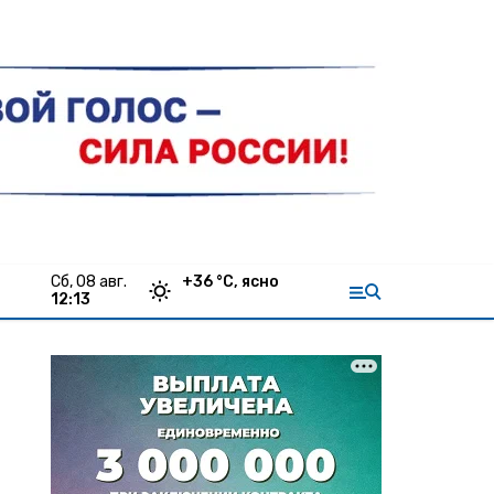
сб, 08 авг.
+
36
°С,
ясно
12:13